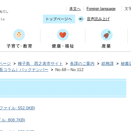
本文へ
Foreign language
文
音声読み上げ
ページ
種子島 西之表市サイト
各課のご案内
総務課
秘書
長コラム）バックナンバー
No.68～No.112
イル: 552.0KB)
 808.7KB)