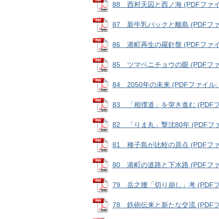
88 西村天囚と西ノ海 (PDFファイル:
87 新牛乳パックと離島 (PDFファイル
86 港町再生の羅針盤 (PDFファイル:
85 ツマベニチョウの眼 (PDFファイル
84 2050年の未来 (PDFファイル: 5
83 「相撲道」を突き進む (PDFファイ
82 「りま丸」撃沈80年 (PDFファイ
81 種子島が比較の原点 (PDFファイル
80 港町の道路と下水路 (PDFファイル
79 岳之腰「切り崩し」考 (PDFファイ
78 鉄砲伝来と新たな交流 (PDFファイ