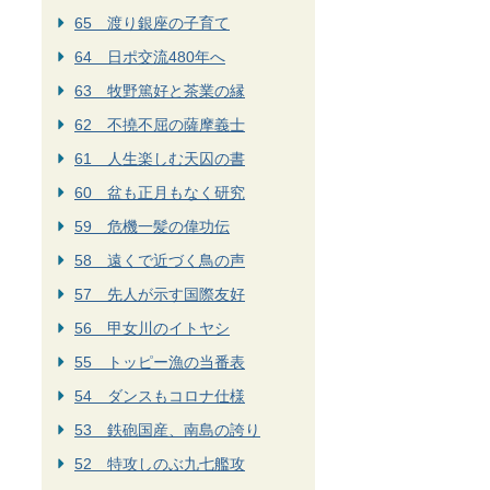
65 渡り銀座の子育て
64 日ポ交流480年へ
63 牧野篤好と茶業の縁
62 不撓不屈の薩摩義士
61 人生楽しむ天囚の書
60 盆も正月もなく研究
59 危機一髪の偉功伝
58 遠くで近づく鳥の声
57 先人が示す国際友好
56 甲女川のイトヤシ
55 トッピー漁の当番表
54 ダンスもコロナ仕様
53 鉄砲国産、南島の誇り
52 特攻しのぶ九七艦攻