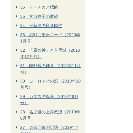
36 トーチカと標的
35 古市静子の歌碑
34 平草漁の良き時代
33 港町に聖火ロード（2020年
1月号）
32 「風の神」と首里城（2019
年12月号）
31 能野焼の輝き（2019年11月
号）
30 ヨーロッパの窓（2019年10
月号）
29 カマスの塩辛（2019年9月
号）
28 岳之腰の上昇気流（2019年
8月号）
27 東京五輪の記憶（2019年7