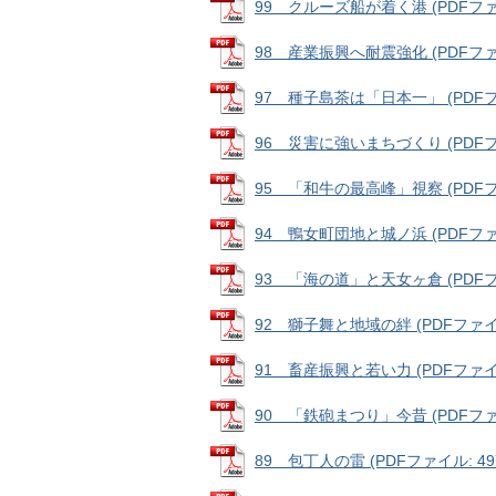
99 クルーズ船が着く港 (PDFファイル
98 産業振興へ耐震強化 (PDFファイル
97 種子島茶は「日本一」 (PDFファイ
96 災害に強いまちづくり (PDFファイ
95 「和牛の最高峰」視察 (PDFファイ
94 鴨女町団地と城ノ浜 (PDFファイル
93 「海の道」と天女ヶ倉 (PDFファイ
92 獅子舞と地域の絆 (PDFファイル:
91 畜産振興と若い力 (PDFファイル:
90 「鉄砲まつり」今昔 (PDFファイル
89 包丁人の雷 (PDFファイル: 497