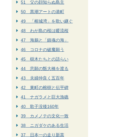
51 父の顔知らぬ島主
50 黒潮アートの港町
49 「榕城湾」を歌い継ぐ
48 わが島の桜は暖流桜
47 海鵜と「鎮魂の海」
46 コロナの破魔願う
45 樹木たちとの語らい
44 悲願の甑大橋を渡る
43 夫婦仲良く五百年
42 東町の榕樹と伝平碑
41 ナガラメと巨大漁礁
40 歌子没後160年
39 カメノテの文化一致
38 ニガダケのある生活
37 日本一の走り新茶