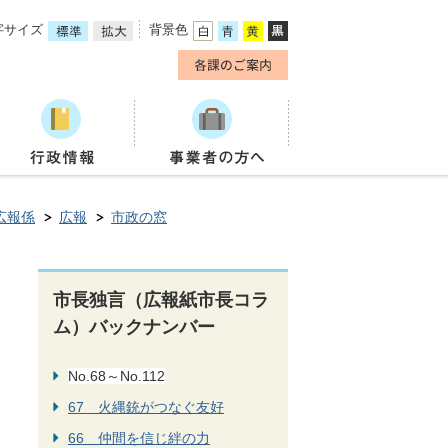
字サイズ
背景色
広報係
広報
市政の窓
市長独言（広報紙市長コラ
ム）バックナンバー
No.68～No.112
67 火縄銃がつなぐ友好
66 仲間を信じ絆の力