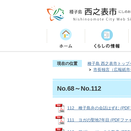
現在の位置
種子島 西之表市トップ
市長独言（広報紙市
No.68～No.112
112 種子島弁の会話はずむ (PDFファ
111 ヨガの聖地7年目 (PDFファイル: