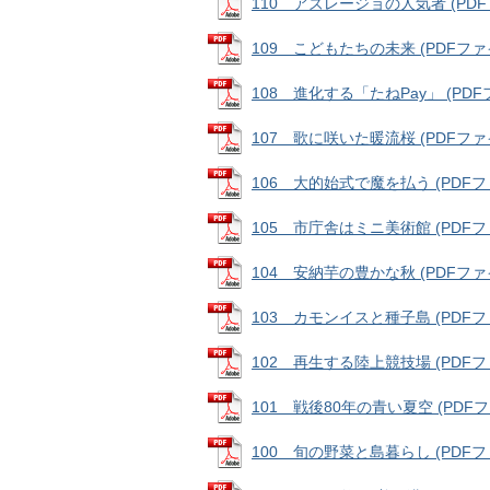
110 アズレージョの人気者 (PDFファ
109 こどもたちの未来 (PDFファイル
108 進化する「たねPay」 (PDFファ
107 歌に咲いた暖流桜 (PDFファイル
106 大的始式で魔を払う (PDFファイ
105 市庁舎はミニ美術館 (PDFファイ
104 安納芋の豊かな秋 (PDFファイル
103 カモンイスと種子島 (PDFファイ
102 再生する陸上競技場 (PDFファイ
101 戦後80年の青い夏空 (PDFファイ
100 旬の野菜と島暮らし (PDFファイ