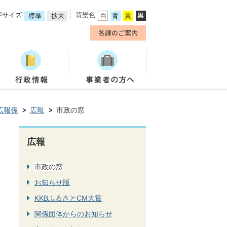
字サイズ
背景色
広報係
広報
市政の窓
広報
市政の窓
お知らせ版
KKBふるさとCM大賞
関係団体からのお知らせ