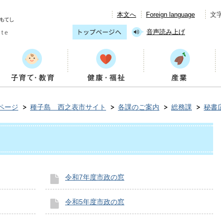
本文へ
Foreign language
文
音声読み上げ
ページ
種子島 西之表市サイト
各課のご案内
総務課
秘書
令和7年度市政の窓
令和5年度市政の窓