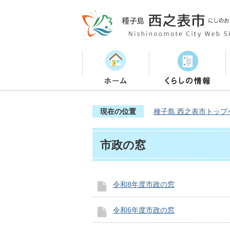
現在の位置
種子島 西之表市トップ
市政の窓
令和8年度市政の窓
令和6年度市政の窓