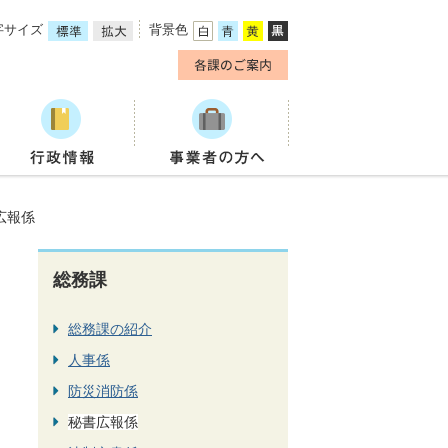
字サイズ
背景色
広報係
総務課
総務課の紹介
人事係
防災消防係
秘書広報係