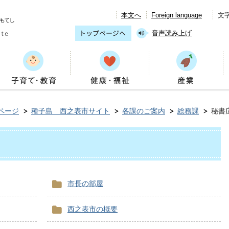
本文へ
Foreign language
文
音声読み上げ
ページ
種子島 西之表市サイト
各課のご案内
総務課
秘書
市長の部屋
西之表市の概要