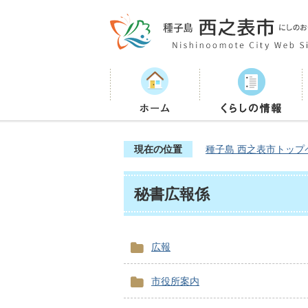
現在の位置
種子島 西之表市トップ
秘書広報係
広報
市役所案内