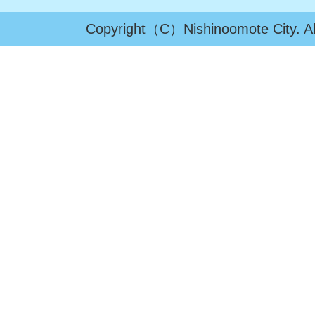
Copyright（C）Nishinoomote City. All