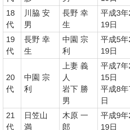
18
川脇 安
長野 幸
平成3年
代
男
生
19日
19
長野 幸
中園 宗
平成5年
代
生
利
19日
上妻 義
平成7年
20
中園 宗
人
15日
代
利
岩下 勝
平成8年
男
日
21
日笠山
木原 一
平成9年
代
満
郎
19日