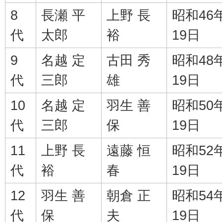
8
長瀬 平
上野 長
昭和46
代
太郎
裕
19日
9
名越 定
古田 秀
昭和48
代
三郎
雄
19日
10
名越 定
羽生 善
昭和50
代
三郎
保
19日
11
上野 長
遠藤 恒
昭和52
代
裕
春
19日
12
羽生 善
朝倉 正
昭和54
代
保
夫
19日