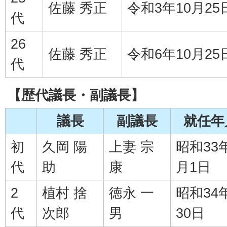
佐藤 秀正
令和3年10月25
代
26
佐藤 秀正
令和6年10月25
代
【歴代議長・副議長】
議長
副議長
就任年
初
久岡 陽
上妻 宗
昭和33年
代
助
康
月1日
2
植村 捨
徳永 一
昭和34
代
次郎
男
30日