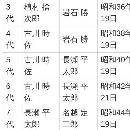
3
植村 捨
昭和36
岩石 勝
代
次郎
19日
4
古川 時
昭和38
岩石 勝
代
佐
19日
5
古川 時
長瀬 平
昭和40
代
佐
太郎
19日
6
古川 時
長瀬 平
昭和42
代
佐
太郎
21日
7
長瀬 平
名越 定
昭和44
代
太郎
三郎
19日