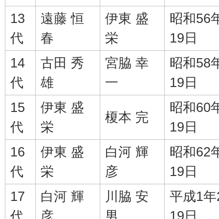
13
遠藤 恒
伊東 盛
昭和56
代
春
栄
19日
14
古田 秀
宮脇 幸
昭和58
代
雄
一
19日
15
伊東 盛
昭和60
榎本 完
代
栄
19日
16
伊東 盛
白河 輝
昭和62
代
栄
彦
19日
17
白河 輝
川脇 安
平成1年
代
彦
男
19日