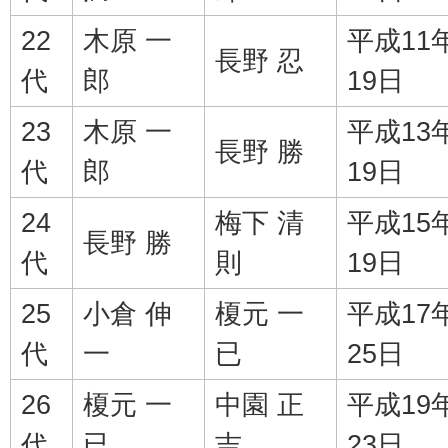
22
木原 一
平成11
長野 忍
代
郎
19日
23
木原 一
平成13
長野 勝
代
郎
19日
24
梅下 清
平成15
長野 勝
代
則
19日
25
小倉 伸
榎元 一
平成17
代
一
已
25日
26
榎元 一
中園 正
平成19
代
已
吉
23日