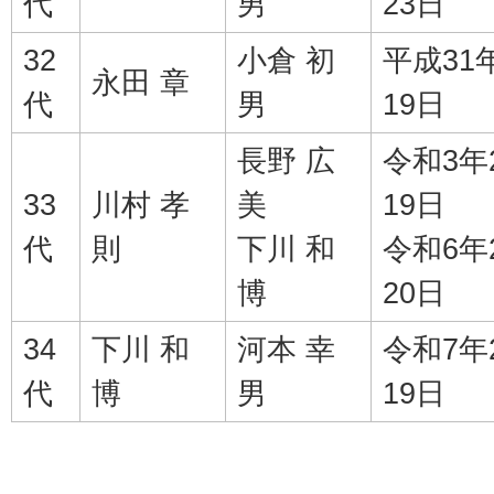
代
男
23日
32
小倉 初
平成31
永田 章
代
男
19日
長野 広
令和3年
33
川村 孝
美
19日
代
則
下川 和
令和6年
博
20日
34
下川 和
河本 幸
令和7年
代
博
男
19日