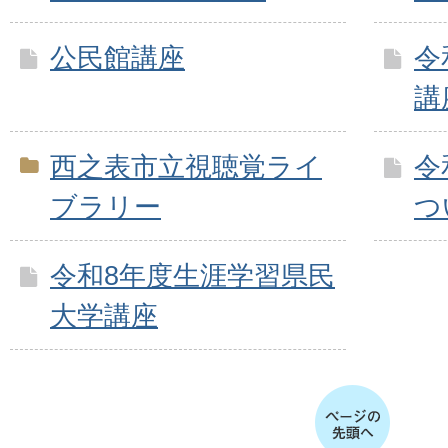
公民館講座
令
講
西之表市立視聴覚ライ
令
ブラリー
つ
令和8年度生涯学習県民
大学講座