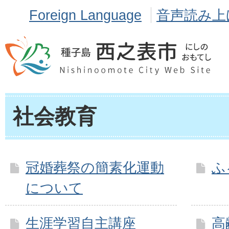
Foreign Language
音声読み上
社会教育
冠婚葬祭の簡素化運動
ふ
について
生涯学習自主講座
高