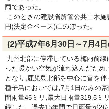
雨であった。
このときの建設省所管公共土木施設災
円(決定金ベース)にのぼった。
(2)平成7年6月30日～7月
九州北部に停滞している梅雨前線
った暖かい空気が流れ込んだため,
となり,鹿児島北部を中心に雷を伴
種子島においては,7月1日のみの
間雨量45ミリ,最大日雨量319.5ミ
録した。過去15年間で日雨量が2