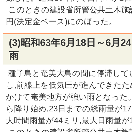
このときの建設省所管公共土木施設災
円(決定金ベース)にのぼった。
(3)昭和63年6月18日～6月
雨
種子島と奄美大島の間に停滞して
し,前線上を低気圧が進んできたため
かけて奄美地方が強い雨となった。
ら降り始め,23日までの総雨量が1
大時間雨量が44ミリ,最大日雨量が