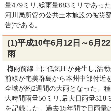
量479ミリ,総雨量683ミリであっ
河川局所管の公共土木施設の被災額は,
告)である。
(1)平成10年6月12日～6月
雨
梅雨前線上に低気圧が発生し,活動
前線が奄美群島から本州中部付近を
全域が約2週間の大雨となった。種
大時間雨量50ミリ,最大日雨量318
を記録した。過去15年間で日雨量は