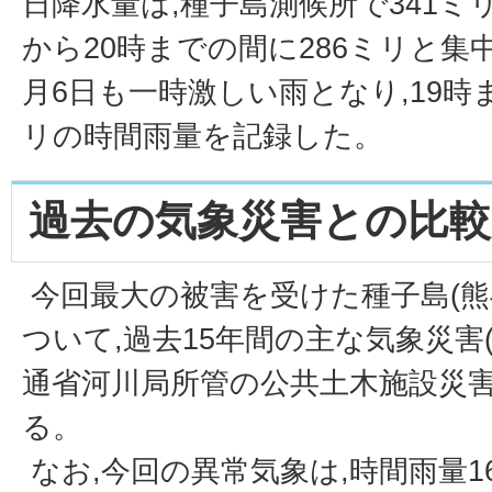
日降水量は,種子島測候所で341ミ
から20時までの間に286ミリと集中
月6日も一時激しい雨となり,19時
リの時間雨量を記録した。
過去の気象災害との比較
今回最大の被害を受けた種子島(熊
ついて,過去15年間の主な気象災害
通省河川局所管の公共土木施設災
る。
なお,今回の異常気象は,時間雨量16