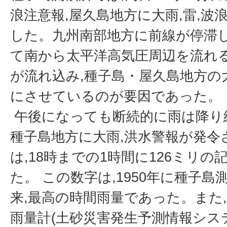
浪注意報,屋久島地方に大雨,雷,波
した。九州南部地方に前線が停滞し
て南から太平洋高気圧周辺を流れ
が流れ込み,種子島・屋久島地方の
にさせているのが要因であった。
午後になっても断続的に雨は降り続き
種子島地方に大雨,洪水警報が発令
は,18時までの1時間に126ミリ
た。 この数字は,1950年に種子
来,最高の時間雨量であった。また
雨量計(土砂災害発生予測情報シス