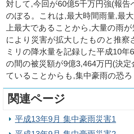
対して,今回が60億5千万円強(報告
のぼる。これは,最大時間雨量,最
上最大であることから,大量の雨
により災害が拡大したものと推察さ
ミリの降水量を記録した平成10年6
の間の被災額が9億3,464万円(決
ていることからも,集中豪雨の恐
関連ページ
平成13年9月 集中豪雨災害1
平成13年9月 集中豪雨災害2