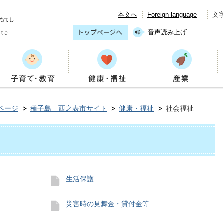
本文へ
Foreign language
文
音声読み上げ
ページ
種子島 西之表市サイト
健康・福祉
社会福祉
生活保護
災害時の見舞金・貸付金等