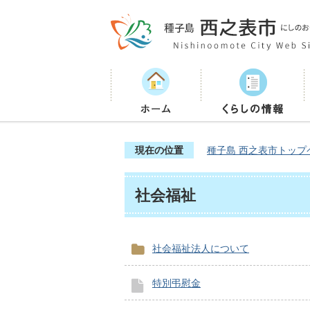
現在の位置
種子島 西之表市トップ
社会福祉
社会福祉法人について
特別弔慰金