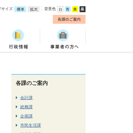
字サイズ
背景色
各課のご案内
会計課
総務課
企画課
市民生活課