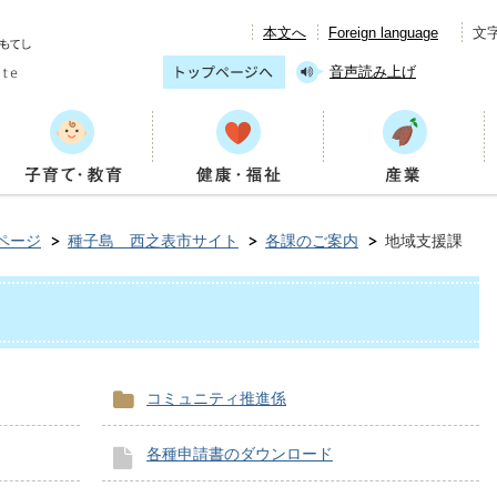
本文へ
Foreign language
文
音声読み上げ
ページ
種子島 西之表市サイト
各課のご案内
地域支援課
コミュニティ推進係
各種申請書のダウンロード