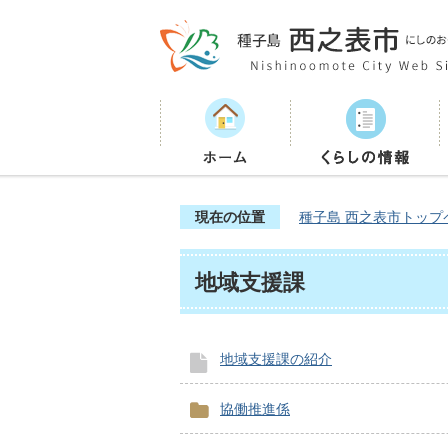
現在の位置
種子島 西之表市トップ
地域支援課
地域支援課の紹介
協働推進係