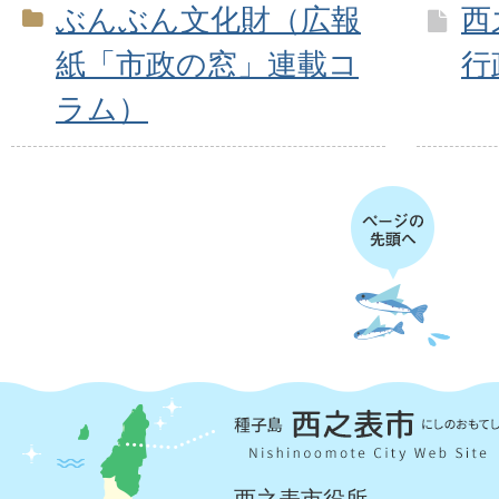
ぶんぶん文化財（広報
西
紙「市政の窓」連載コ
行
ラム）
西之表市役所