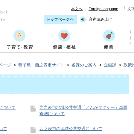
本文へ
Foreign language
文
音声読み上げ
ページ
種子島 西之表市サイト
各課のご案内
企画課
政策
について
西之表市地域公共交通「どんがタクシー」車両
寄贈について
いて
西之表市の地域公共交通について