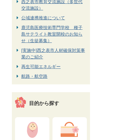
西之表市教育交流施設（多世代
交流施設）
公域連携推進について
鹿児島医療技術専門学校 種子
島サテライト教室開校のお知ら
せ（生徒募集）
[実施中]西之表市人材確保対策事
業のご紹介
再生可能エネルギー
航路・航空路
目的から探す