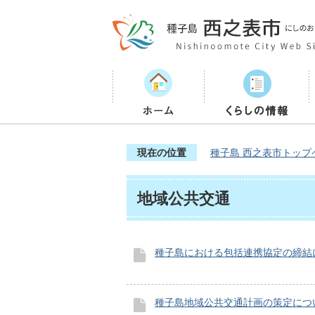
現在の位置
種子島 西之表市トップ
地域公共交通
種子島における包括連携協定の締結
種子島地域公共交通計画の策定につ