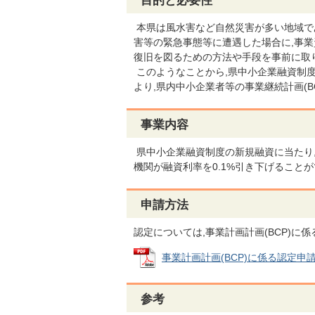
目的と必要性
本県は風水害など自然災害が多い地域であ
害等の緊急事態等に遭遇した場合に,事業
復旧を図るための方法や手段を事前に取
このようなことから,県中小企業融資制度
より,県内中小企業者等の事業継続計画(B
事業内容
県中小企業融資制度の新規融資に当たり,
機関が融資利率を0.1%引き下げること
申請方法
認定については,事業計画計画(BCP)
事業計画計画(BCP)に係る認定申請書 
参考