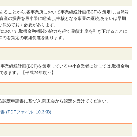
ることから,各事業所において事業継続計画(BCP)を策定し,自然災
資産の損害を最小限に軽減し,中核となる事業の継続,あるいは早期
り決めておく必要があります。
において,取扱金融機関の協力を得て,融資利率を引き下げることに
CP)を策定の取組促進を図ります。
事業継続計画(BCP)を策定している中小企業者に対しては,取扱金融
ができます。【平成24年度～】
に係る認定申請書に基づき,商工会から認定を受けてください。
(PDFファイル: 10.3KB)