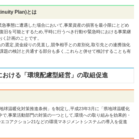
nuity Plan
)とは
緊急事態に遭遇した場合において,事業資産の損害を最小限にとどめ
期復旧を可能とするため,平時に行うべき行動や緊急時における事業継
おく計画のことです。
先の選定,資金繰りの見直し,競争相手との差別化,取引先との連携強化
営課題の検討と共通する部分も多く,これらと併せて検討することも有
における「環境配慮型経営」の取組促進
県地球温暖化対策推進条例」を制定し,平成23年3月に「県地球温暖化
中で,事業活動部門の対策の一つとして,環境への取り組みを効果的・
1やエコアクション21などの環境マネジメントシステムの導入を促進