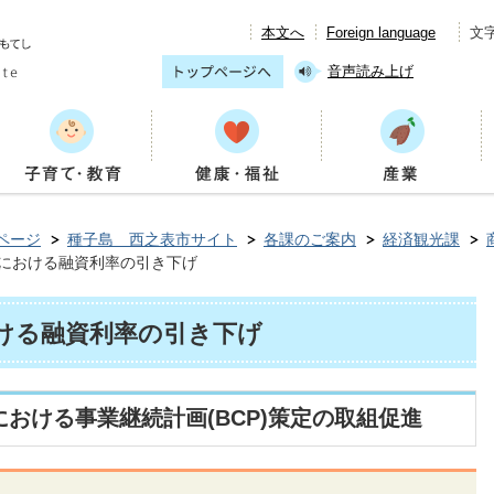
本文へ
Foreign language
文
音声読み上げ
ページ
種子島 西之表市サイト
各課のご案内
経済観光課
における融資利率の引き下げ
ける融資利率の引き下げ
おける事業継続計画(BCP)策定の取組促進