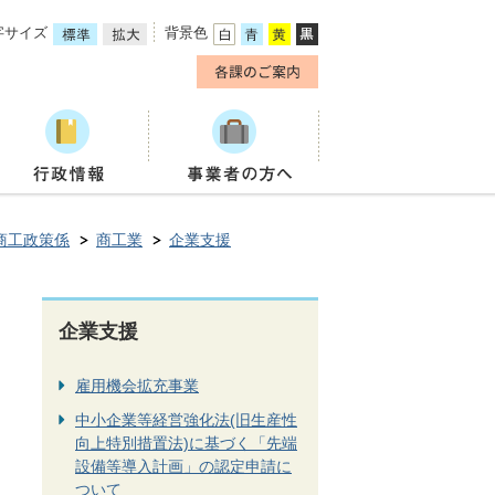
字サイズ
背景色
商工政策係
商工業
企業支援
企業支援
雇用機会拡充事業
中小企業等経営強化法(旧生産性
向上特別措置法)に基づく「先端
設備等導入計画」の認定申請に
ついて