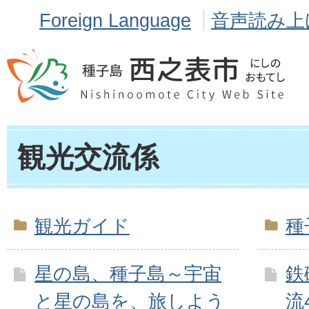
Foreign Language
音声読み上
観光交流係
観光ガイド
種
星の島、種子島～宇宙
鉄
と星の島を、旅しよう
流