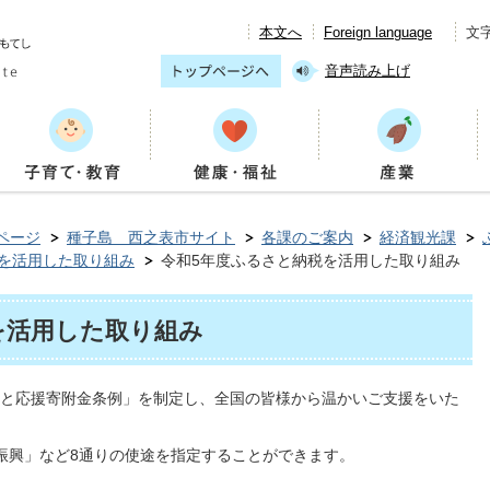
本文へ
Foreign language
文
音声読み上げ
ページ
種子島 西之表市サイト
各課のご案内
経済観光課
を活用した取り組み
令和5年度ふるさと納税を活用した取り組み
を活用した取り組み
さと応援寄附金条例」を制定し、全国の皆様から温かいご支援をいた
興」など8通りの使途を指定することができます。