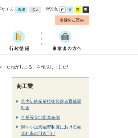
字サイズ
背景色
ン「たねがしまる」を作成しました!
商工業
希少伝統産業技術後継者育成奨
励金
企業等立地促進条例
県中小企業融資制度における融
資利率の引き下げ