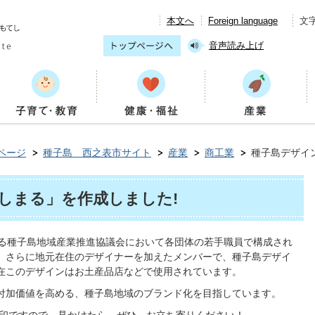
本文へ
Foreign language
文
音声読み上げ
ページ
種子島 西之表市サイト
産業
商工業
種子島デザイ
しまる」を作成しました!
する種子島地域産業推進協議会において各団体の若手職員で構成され
。さらに地元在住のデザイナーを加えたメンバーで、種子島デザイ
在このデザインはお土産品店などで使用されています。
付加価値を高める、種子島地域のブランド化を目指しています。