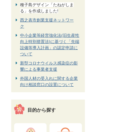
種子島デザイン「たねがしま
る」を作成しました!
西之表市創業支援ネットワー
ク
中小企業等経営強化法(旧生産性
向上特別措置法)に基づく「先端
設備等導入計画」の認定申請に
ついて
新型コロナウイルス感染症の影
響による事業者支援
外国人材の受入れに関する企業
向け相談窓口の設置について
目的から探す