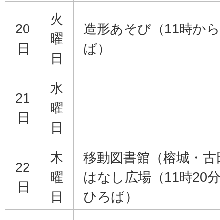
火
20
造形あそび（11時から
曜
日
ば）
日
水
21
曜
日
日
木
移動図書館（榕城・古
22
曜
はなし広場（11時20
日
日
ひろば）