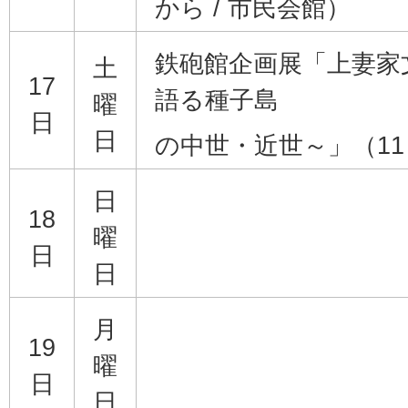
から / 市民会館）
鉄砲館企画展「上妻家
土
17
語る種子島
曜
日
日
の中世・近世～」（11 
日
18
曜
日
日
月
19
曜
日
日