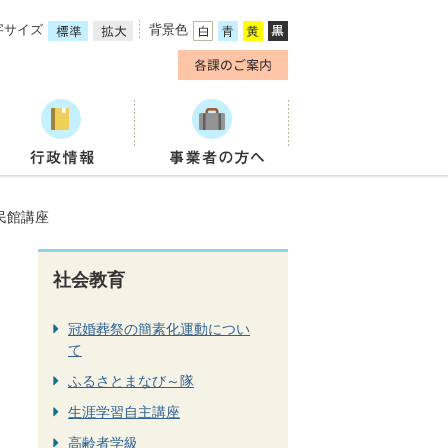
字サイズ
背景色
民館講座
社会教育
冠婚葬祭の簡素化運動につい
て
ふるさとまなび～隊
生涯学習自主講座
高齢者学級