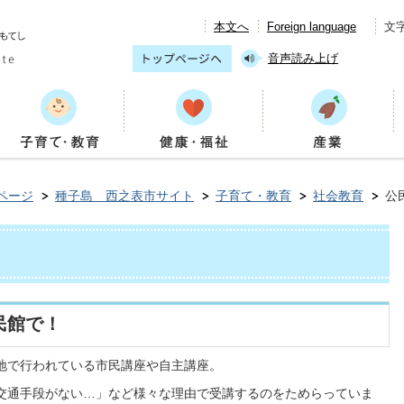
本文へ
Foreign language
文
音声読み上げ
ページ
種子島 西之表市サイト
子育て・教育
社会教育
公
民館で！
地で行われている市民講座や自主講座。
交通手段がない…」など様々な理由で受講するのをためらっていま