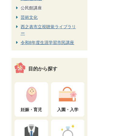
公民館講座
芸術文化
西之表市立視聴覚ライブラリ
ー
令和8年度生涯学習市民講座
目的から探す
妊娠・育児
入園・入学