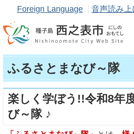
Foreign Language
音声読み上
ふるさとまなび～隊
楽しく学ぼう!!令和8年
び～隊 ♪