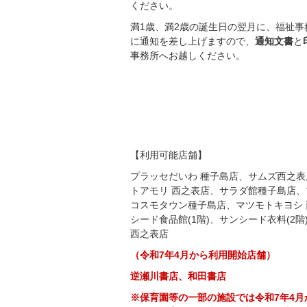
ください。
満1歳、満2歳の誕生日の翌月に、福祉事
に通知を差し上げますので、
通知文書
と
事務所へお越しください。
【利用可能店舗】
プラッセだいわ 種子島店、サムズ西之
トアモリ 西之表店、サラダ館種子島店
コスモタウン種子島店、マツモトキヨシ
シード食品館(1階)、サンシード衣料(2
西之表店
（令和7年4月から利用開始店舗）
逆瀬川書店、和田書店
※保育園等の一部の施設では令和7年4月