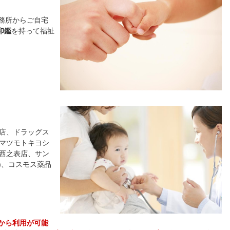
務所からご自宅
印鑑
を持って福祉
表店、ドラッグス
、マツモトキヨシ
 西之表店、サン
階)、コスモス薬品
から利用が可能