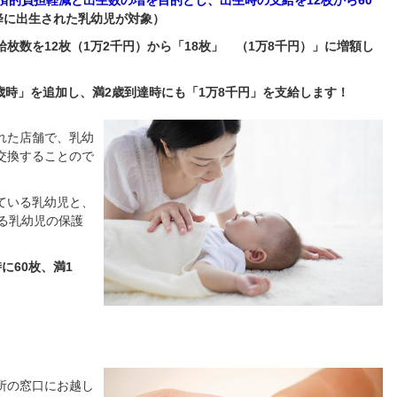
済的負担軽減と出生数の増を目的とし、出生時の支給を12枚から60
以降に出生された乳幼児が対象）
給枚数を12枚（1万2千円）から「18枚」 （1万8千円）」に増額し
歳時」を追加し、満2歳到達時にも「1万8千円」を支給します！
れた店舗で、乳幼
交換することので
ている乳幼児と、
る乳幼児の保護
に60枚、満1
所の窓口にお越し