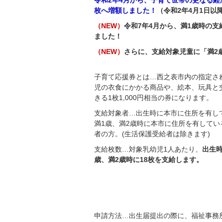
令和2年4月から、子育て世帯の更なる経
枚へ増額しました！
（令和2年4月1日
（NEW）
令和7年4月から、満1歳時の支
ました！
（NEW）
さらに、支給対象児童に「満2
子育て応援券とは…西之表市内の指定さ
児の衣食にかかる商品や、絵本、玩具と
きる1枚1,000円相当の券になります。
支給対象者…出生時に本市に住所を有し
満1歳、満2歳時に本市に住所を有してい
者の方。(生活保護受給者は除きます)
支給枚数…対象乳幼児1人あたり、
出生時
歳、満2歳時に18枚を支給します。
申請方法…出生届提出の際に、福祉事務