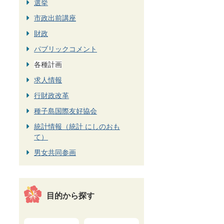
選挙
市政出前講座
財政
パブリックコメント
各種計画
求人情報
行財政改革
種子島国際友好協会
統計情報（統計 にしのおも
て）
男女共同参画
目的から探す