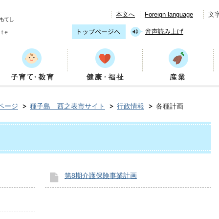
本文へ
Foreign language
文
音声読み上げ
ページ
種子島 西之表市サイト
行政情報
各種計画
第8期介護保険事業計画