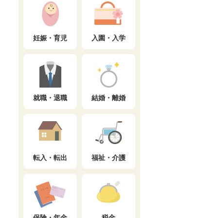
妊娠・育児
入園・入学
就職・退職
結婚・離婚
転入・転出
福祉・介護
保険・年金
税金