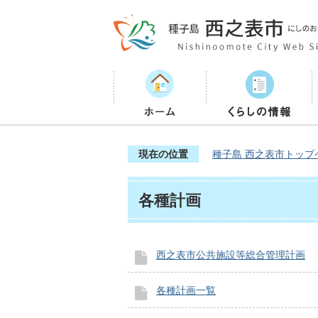
現在の位置
種子島 西之表市トップ
各種計画
西之表市公共施設等総合管理計画
各種計画一覧