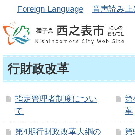
Foreign Language
音声読み上
行財政改革
指定管理者制度につい
第
て
革
第4期行財政改革大綱の
第