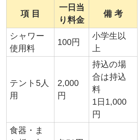
一日当
項 目
備 考
り料金
シャワー
小学生以
100円
使用料
上
持込の場
合は持込
テント5人
2,000
料
用
円
1日1,000
円
食器・ま