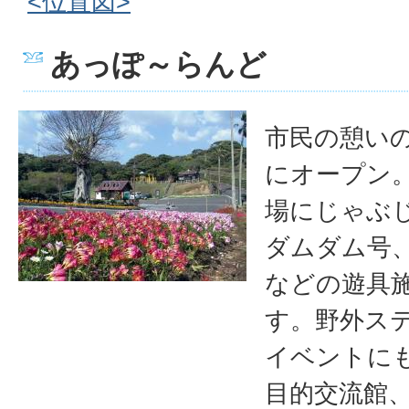
<位置図>
あっぽ～らんど
市民の憩い
にオープン
場にじゃぶ
ダムダム号
などの遊具
す。野外ス
イベントに
目的交流館