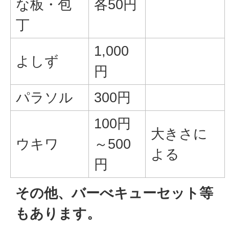
な板・包
各50円
丁
1,000
よしず
円
パラソル
300円
100円
大きさに
ウキワ
～500
よる
円
その他、バーべキューセット等
もあります。