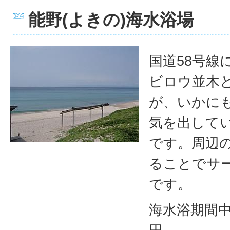
能野(よきの)海水浴場
国道58号線
ビロウ並木
が、いかに
気を出して
です。周辺
ることでサ
です。
海水浴期間中