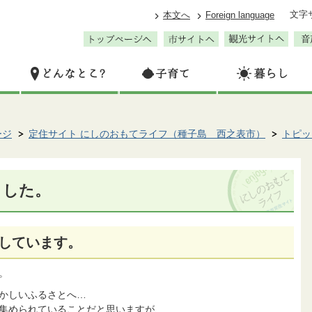
文字
本文へ
Foreign language
ージ
定住サイト にしのおもてライフ（種子島 西之表市）
トピッ
ました。
しています。
。
懐かしいふるさとへ…
集められていることだと思いますが、