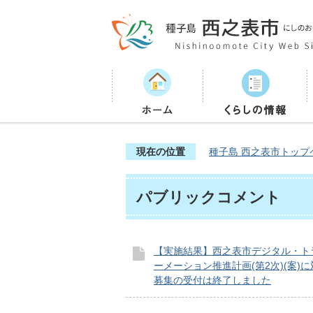
現在の位置
種子島 西之表市トップ
パブリックコメント
【実施結果】西之表市デジタル・ト
ーメーション推進計画(第2次)(案)
募集の受付は終了しました