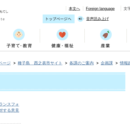
本文へ
Foreign language
文
音声読み上げ
ページ
種子島 西之表市サイト
各課のご案内
企画課
情報
ランスフォ
に対する意見