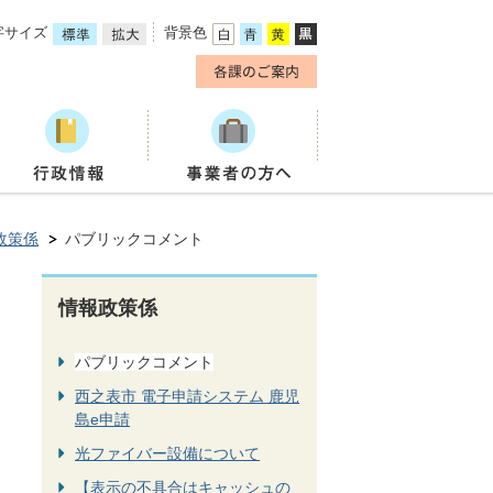
字サイズ
背景色
政策係
パブリックコメント
情報政策係
パブリックコメント
西之表市 電子申請システム 鹿児
島e申請
光ファイバー設備について
【表示の不具合はキャッシュの